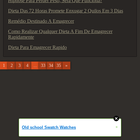
Hipnose Para Perder Peso, Será Que Funciona?
Dieta Das 72 Horas Promete Enxugar 2 Quilos Em 3 Dias
Remédio Destinado A Emagrecer
Como Realizar Qualquer Dieta A Fim De Emagrecer
Rapidamente
Dieta Para Emagrecer Rapido
1
2
3
4
...
33
34
35
»
»
Old school Swatch Watches