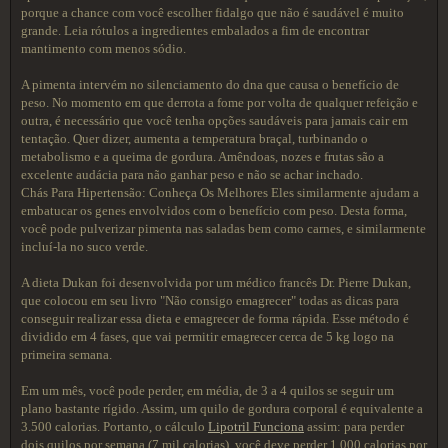
porque a chance com você escolher fidalgo que não é saudável é muito
grande. Leia rótulos a ingredientes embalados a fim de encontrar
mantimento com menos sódio.
A pimenta intervém no silenciamento do dna que causa o benefício de
peso. No momento em que derrota a fome por volta de qualquer refeição e
outra, é necessário que você tenha opções saudáveis ​​para jamais cair em
tentação. Quer dizer, aumenta a temperatura braçal, turbinando o
metabolismo e a queima de gordura. Amêndoas, nozes e frutas são a
excelente audácia para não ganhar peso e não se achar inchado.
Chás Para Hipertensão: Conheça Os Melhores Eles similarmente ajudam a
embatucar os genes envolvidos com o benefício com peso. Desta forma,
você pode pulverizar pimenta nas saladas bem como carnes, e similarmente
incluí-la no suco verde.
A dieta Dukan foi desenvolvida por um médico francês Dr. Pierre Dukan,
que colocou em seu livro "Não consigo emagrecer" todas as dicas para
conseguir realizar essa dieta e emagrecer de forma rápida. Esse método é
dividido em 4 fases, que vai permitir emagrecer cerca de 5 kg logo na
primeira semana.
Em um mês, você pode perder, em média, de 3 a 4 quilos se seguir um
plano bastante rígido. Assim, um quilo de gordura corporal é equivalente a
3.500 calorias. Portanto, o cálculo
Lipotril Funciona
assim: para perder
dois quilos por semana (7 mil calorias), você deve perder 1.000 calorias por