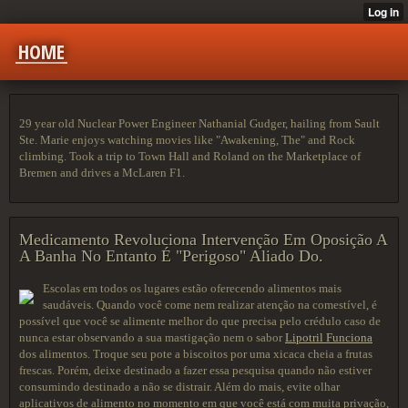
HOME
29 year old Nuclear Power Engineer Nathanial Gudger, hailing from Sault
Ste. Marie enjoys watching movies like "Awakening, The" and Rock
climbing. Took a trip to Town Hall and Roland on the Marketplace of
Bremen and drives a McLaren F1.
Medicamento Revoluciona Intervenção Em Oposição A
A Banha No Entanto É "Perigoso" Aliado Do.
Escolas em todos os lugares estão oferecendo alimentos mais
saudáveis. Quando você come nem realizar atenção na comestível, é
possível que você se alimente melhor do que precisa pelo crédulo caso de
nunca estar observando a sua mastigação nem o sabor
Lipotril Funciona
dos alimentos. Troque seu pote a biscoitos por uma xicaca cheia a frutas
frescas. Porém, deixe destinado a fazer essa pesquisa quando não estiver
consumindo destinado a não se distrair. Além do mais, evite olhar
aplicativos de alimento no momento em que você está com muita privação,