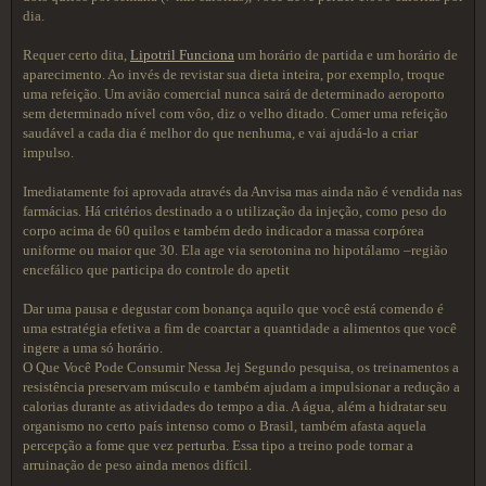
dia.
Requer certo dita,
Lipotril Funciona
um horário de partida e um horário de
aparecimento. Ao invés de revistar sua dieta inteira, por exemplo, troque
uma refeição. Um avião comercial nunca sairá de determinado aeroporto
sem determinado nível com vôo, diz o velho ditado. Comer uma refeição
saudável a cada dia é melhor do que nenhuma, e vai ajudá-lo a criar
impulso.
Imediatamente foi aprovada através da Anvisa mas ainda não é vendida nas
farmácias. Há critérios destinado a o utilização da injeção, como peso do
corpo acima de 60 quilos e também dedo indicador a massa corpórea
uniforme ou maior que 30. Ela age via serotonina no hipotálamo –região
encefálico que participa do controle do apetit
Dar uma pausa e degustar com bonança aquilo que você está comendo é
uma estratégia efetiva a fim de coarctar a quantidade a alimentos que você
ingere a uma só horário.
O Que Você Pode Consumir Nessa Jej Segundo pesquisa, os treinamentos a
resistência preservam músculo e também ajudam a impulsionar a redução a
calorias durante as atividades do tempo a dia. A água, além a hidratar seu
organismo no certo país intenso como o Brasil, também afasta aquela
percepção a fome que vez perturba. Essa tipo a treino pode tornar a
arruinação de peso ainda menos difícil.