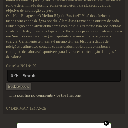
noites da semana para garantir que você descanse bastante. Além do mais o
sono é determinado dos ingredientes secretos para alcançar qualquer
objetivo de arruinação de peso.
Que Nem Emagrecer O Melhor Rápido Possível? Você deve beber ao
menos oito copos de água por dia. Além disso tomar água outrora de cada
alimentação pode auxiliar na perda com peso. Certamente isso põe bebidas
a café com leite, álcool e refrigerantes. Há muitas pessoas aplicativos para o
seu Smartphone que conseguem ajudá-lo a acompanhar a regime e o
energia. Certamente tem uns até mesmo têm um bispote a dados de
refeições e alimentos comuns com as dados nutricionais e também a
contagem de calorias disponíveis para favorecer o orientação da ingestão
de caloria
Created at 2021-04-09
0
Star
Back to posts
This post has no comments - be the first one!
UNDER MAINTENANCE