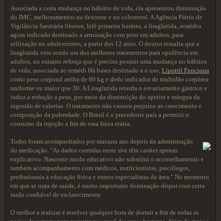
Associada a certa mudança no hábitos de vida, ela apresentou diminuição
do IMC, melhoramentos na dextrose e no colesterol. A Agência Pátrio de
Vigilância Sanitária liberou, lelê primeira horário, a liraglutida, remédio
agora indicado destinado a arruinação com peso em adultos, para
utilização no adolescentes, a partir dos 12 anos. O doutor ressalta que a
liraglutida vem sendo um dos melhores tratamentos para opulência em
adultos, no entanto reforça que é preciso possuir uma mudança no hábitos
de vida, associada ao remédi Há bases destinado a o uso,
Lipotril Funciona
como peso corporal arriba de 60 kg e dedo indicador de multidão corpórea
uniforme ou maior que 30. A Liraglutida retarda o esvaziamento gástrico e
induz a redução a peso, por meio da diminuição do apetite e míngua da
ingestão de calorias. O tratamento não causou prejuízo ao crescimento e
composição da puberdade. O Brasil é o precedente país a permitir o
consumo da injeção a fim de essa faixa etária.
Todos foram acompanhados por maisum ano depois da adminstração
do medicação. "As dados contidas neste site têm caráter apenas
explicativo. Nascente miolo educativo não substitui o aconselhamento e
também acompanhamento com médicos, nutricionistas, psicólogos,
profissionais a educação física e outros especialistas da área." No momento
em que se trata de saúde, é muito importante dominação dispor com certa
razão confiável de esclarecimento
O melhor a realizar é resolver qualquer hora de dormir a fim de todas as