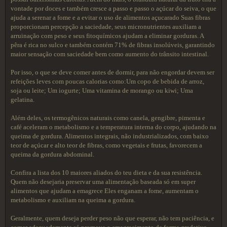
vontade por doces e também cresce a passo e passo o açúcar do seiva, o que
ajuda a serenar a fome e a evitar o uso de alimentos açucarado Suas fibras
proporcionam percepção a saciedade, seus micronutrientes auxiliam a
arruinação com peso e seus fitoquímicos ajudam a eliminar gorduras. A
pêra é rica no sulco e também contém 71% de fibras insolúveis, garantindo
maior sensação com saciedade bem como aumento do trânsito intestinal.
Por isso, o que se deve comer antes de dormir, para não engordar devem ser
refeições leves com poucas calorias como:Um copo de bebida de arroz,
soja ou leite; Um iogurte; Uma vitamina de morango ou kiwi; Uma
gelatina.
Além deles, os termogênicos naturais como canela, gengibre, pimenta e
café aceleram o metabolismo e a temperatura interna do corpo, ajudando na
queima de gordura. Alimentos integrais, não industrializados, com baixo
teor de açúcar e alto teor de fibras, como vegetais e frutas, favorecem a
queima da gordura abdominal.
Confira a lista dos 10 maiores aliados do teu dieta e da sua resistência.
Quem não desejaria preservar uma alimentação baseada só em super
alimentos que ajudam a emagrece Eles enganam a fome, aumentam o
metabolismo e auxiliam na queima a gordura.
Geralmente, quem deseja perder peso não que esperar, não tem paciência, e