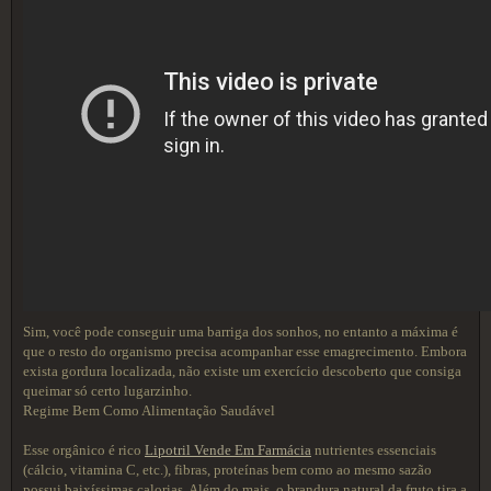
Sim, você pode conseguir uma barriga dos sonhos, no entanto a máxima é
que o resto do organismo precisa acompanhar esse emagrecimento. Embora
exista gordura localizada, não existe um exercício descoberto que consiga
queimar só certo lugarzinho.
Regime Bem Como Alimentação Saudável
Esse orgânico é rico
Lipotril Vende Em Farmácia
nutrientes essenciais
(cálcio, vitamina C, etc.), fibras, proteínas bem como ao mesmo sazão
possui baixíssimas calorias. Além do mais, o brandura natural da fruto tira a