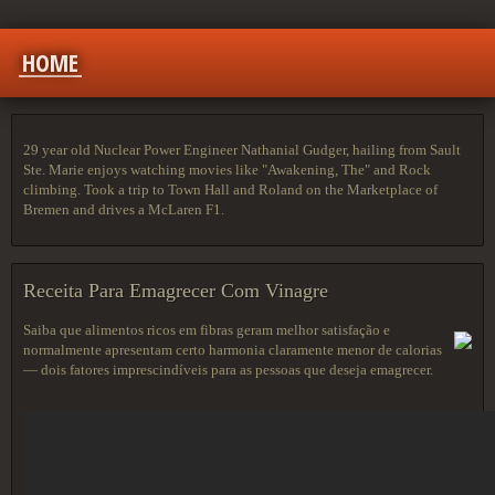
HOME
29 year old Nuclear Power Engineer Nathanial Gudger, hailing from Sault
Ste. Marie enjoys watching movies like "Awakening, The" and Rock
climbing. Took a trip to Town Hall and Roland on the Marketplace of
Bremen and drives a McLaren F1.
Receita Para Emagrecer Com Vinagre
Saiba que alimentos ricos em fibras geram melhor satisfação e
normalmente apresentam certo harmonia claramente menor de calorias
— dois fatores imprescindíveis para as pessoas que deseja emagrecer.