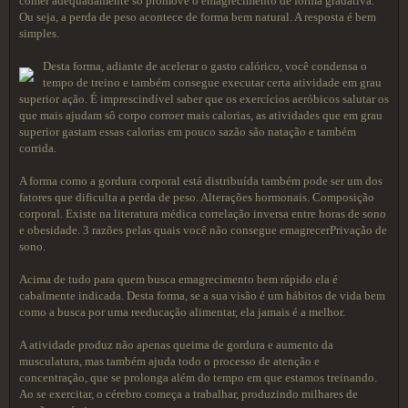
comer adequadamente só promove o emagrecimento de forma gradativa.
Ou seja, a perda de peso acontece de forma bem natural. A resposta é bem
simples.
Desta forma, adiante de acelerar o gasto calórico, você condensa o
tempo de treino e também consegue executar certa atividade em grau
superior ação. É imprescindível saber que os exercícios aeróbicos salutar os
que mais ajudam sô corpo corroer mais calorias, as atividades que em grau
superior gastam essas calorias em pouco sazão são natação e também
corrida.
A forma como a gordura corporal está distribuída também pode ser um dos
fatores que dificulta a perda de peso. Alterações hormonais. Composição
corporal. Existe na literatura médica correlação inversa entre horas de sono
e obesidade. 3 razões pelas quais você não consegue emagrecerPrivação de
sono.
Acima de tudo para quem busca emagrecimento bem rápido ela é
cabalmente indicada. Desta forma, se a sua visão é um hábitos de vida bem
como a busca por uma reeducação alimentar, ela jamais é a melhor.
A atividade produz não apenas queima de gordura e aumento da
musculatura, mas também ajuda todo o processo de atenção e
concentração, que se prolonga além do tempo em que estamos treinando.
Ao se exercitar, o cérebro começa a trabalhar, produzindo milhares de