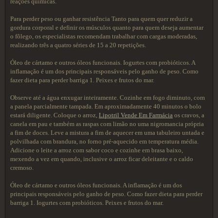
reações químicas.
Para perder peso ou ganhar resistência Tanto para quem quer reduzir a
gordura corporal e definir os músculos quanto para quem deseja aumentar
o fôlego, os especialistas recomendam trabalhar com cargas moderadas,
realizando três a quatro séries de 15 a 20 repetições.
Óleo de cártamo e outros óleos funcionais. Iogurtes com probióticos. A
inflamação é um dos principais responsáveis pelo ganho de peso. Como
fazer dieta para perder barriga 1. Peixes e frutos do mar.
Observe até a água enxugar inteiramente. Cozinhe em fogo diminuto, com
a panela parcialmente tampada. Em aproximadamente 40 minutos o bolo
estará diligente. Coloque o arroz,
Lipotril Vende Em Farmácia
os cravos, a
canela em pau e também as raspas com limão no uma nigromancia própria
a fim de doces. Leve a mistura a fim de aquecer em uma tabuleiro untada e
polvilhada com brandura, no forno pré-aquecido em temperatura média.
Adicione o leite a arroz com sabor coco e cozinhe em brasa baixo,
mexendo a vez em quando, inclusive o arroz ficar deleitante e o caldo
cremoso.
Óleo de cártamo e outros óleos funcionais. A inflamação é um dos
principais responsáveis pelo ganho de peso. Como fazer dieta para perder
barriga 1. Iogurtes com probióticos. Peixes e frutos do mar.