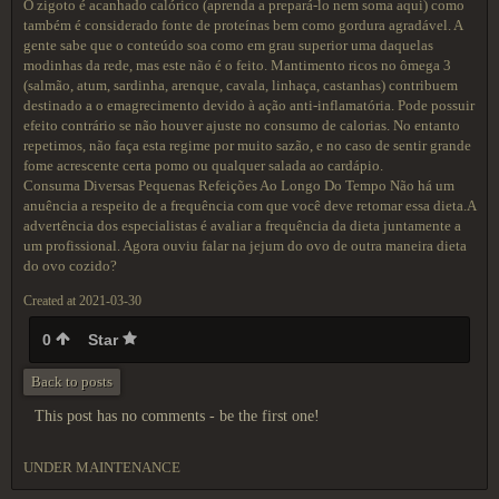
O zigoto é acanhado calórico (aprenda a prepará-lo nem soma aqui) como
também é considerado fonte de proteínas bem como gordura agradável. A
gente sabe que o conteúdo soa como em grau superior uma daquelas
modinhas da rede, mas este não é o feito. Mantimento ricos no ômega 3
(salmão, atum, sardinha, arenque, cavala, linhaça, castanhas) contribuem
destinado a o emagrecimento devido à ação anti-inflamatória. Pode possuir
efeito contrário se não houver ajuste no consumo de calorias. No entanto
repetimos, não faça esta regime por muito sazão, e no caso de sentir grande
fome acrescente certa pomo ou qualquer salada ao cardápio.
Consuma Diversas Pequenas Refeições Ao Longo Do Tempo Não há um
anuência a respeito de a frequência com que você deve retomar essa dieta.A
advertência dos especialistas é avaliar a frequência da dieta juntamente a
um profissional. Agora ouviu falar na jejum do ovo de outra maneira dieta
do ovo cozido?
Created at 2021-03-30
0
Star
Back to posts
This post has no comments - be the first one!
UNDER MAINTENANCE