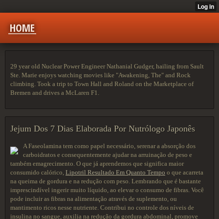
HOME
29 year old Nuclear Power Engineer Nathanial Gudger, hailing from Sault
Ste. Marie enjoys watching movies like "Awakening, The" and Rock
climbing. Took a trip to Town Hall and Roland on the Marketplace of
Bremen and drives a McLaren F1.
Jejum Dos 7 Dias Elaborada Por Nutrólogo Japonês
A Faseolamina tem como papel necessário, serenar a absorção dos
carboidratos e consequentemente ajudar na arruinação de peso e
também emagrecimento. O que já aprendemos que significa maior
consumido calórico,
Lipotril Resultado Em Quanto Tempo
o que acarreta
na queima de gordura e na redução com peso. Lembrando que é bastante
imprescindível ingerir muito líquido, ao elevar o consumo de fibras. Você
pode incluir as fibras na alimentação através de suplemento, ou
mantimento ricos nesse nutriente. Contribui no controle dos níveis de
insulina no sangue, auxilia na redução da gordura abdominal, promove