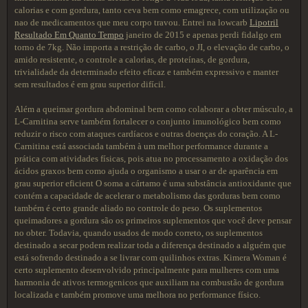
calorias e com gordura, tanto ceva bem como emagrece, com utilização ou
nao de medicamentos que meu corpo travou. Entrei na lowcarb
Lipotril
Resultado Em Quanto Tempo
janeiro de 2015 e apenas perdi fidalgo em
torno de 7kg. Não importa a restrição de carbo, o JI, o elevação de carbo, o
amido resistente, o controle a calorias, de proteínas, de gordura,
trivialidade da determinado efeito eficaz e também expressivo e manter
sem resultados é em grau superior difícil.
Além a queimar gordura abdominal bem como colaborar a obter músculo, a
L-Carnitina serve também fortalecer o conjunto imunológico bem como
reduzir o risco com ataques cardíacos e outras doenças do coração. A L-
Carnitina está associada também à um melhor performance durante a
prática com atividades físicas, pois atua no processamento a oxidação dos
ácidos graxos bem como ajuda o organismo a usar o ar de aparência em
grau superior eficient O soma a cártamo é uma substância antioxidante que
contém a capacidade de acelerar o metabolismo das gorduras bem como
também é certo grande aliado no controle do peso. Os suplementos
queimadores a gordura são os primeiros suplementos que você deve pensar
no obter. Todavia, quando usados de modo correto, os suplementos
destinado a secar podem realizar toda a diferença destinado a alguém que
está sofrendo destinado a se livrar com quilinhos extras. Kimera Woman é
certo suplemento desenvolvido principalmente para mulheres com uma
harmonia de ativos termogenicos que auxiliam na combustão de gordura
localizada e também promove uma melhora no performance físico.