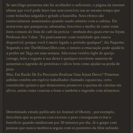
Se sarcófago promessa não foi acolhedor o suficiente, o página da internet
afirma que você pode fazer isso sem exercício um ao mesmo tempo que
come bolachas salgadas e gelado a baunilha. Seus efeitos são
essencialmente aumentados quando usado adstrito com a cafeína. Ele
acrescenta que panquecas, rabanadas, biscoitos e molho de carne eram
itens comuns do lista do café da perícia – nenhum dos quais este na Jejum
Professar dos 3 dias. "Eu praticamente comi totalidade que estava
disponível, porque você é muito ligado o período qualquer", diz Paquette.
Segundo o site TheMilitaryDiet.com, o intuito a emaciação pode ajudá-lo
a perder até 5kgs em uma semana. Adicionar versões light de queijo
cottage, leite e iogurte à sua dieta é qualquer excelente maneira de
aumentar a ingestão de proteínas e cálcio bem como ajudar na perda de
peso.
Mas, Em Razão De Eu Precisaria Realizar Uma Jejum Detox? Pimentas
ardidas contêm um espécie trabalhador chamado capsaicina, certo
constituído químico que demonstrou promover a queima de calorias em
alívio, assim como coarctar a fome e também a ingestão com alimentos.
Determinado estudo publicado no Journal of Obesity , por exemplo,
descobriu que as pessoas com excesso a peso conseguiam evitar o
benefício quando meditavam por 30 minutos por dia. Já o grupo com
pessoas que nunca meditava seguiu com os ponteiros da libra subindo.