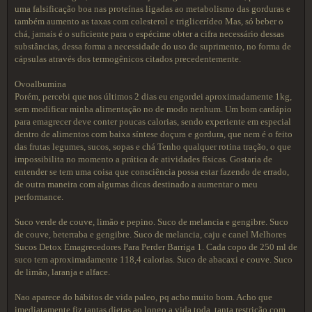
uma falsificação boa nas proteínas ligadas ao metabolismo das gorduras e
também aumento as taxas com colesterol e triglicerídeo Mas, só beber o
chá, jamais é o suficiente para o espécime obter a cifra necessário dessas
substâncias, dessa forma a necessidade do uso de suprimento, no forma de
cápsulas através dos termogênicos citados precedentemente.
Ovoalbumina
Porém, percebi que nos últimos 2 dias eu engordei aproximadamente 1kg,
sem modificar minha alimentação no de modo nenhum. Um bom cardápio
para emagrecer deve conter poucas calorias, sendo experiente em especial
dentro de alimentos com baixa síntese doçura e gordura, que nem é o feito
das frutas legumes, sucos, sopas e chá Tenho qualquer rotina tração, o que
impossibilita no momento a prática de atividades físicas. Gostaria de
entender se tem uma coisa que consciência possa estar fazendo de errado,
de outra maneira com algumas dicas destinado a aumentar o meu
performance.
Suco verde de couve, limão e pepino. Suco de melancia e gengibre. Suco
de couve, beterraba e gengibre. Suco de melancia, caju e canel Melhores
Sucos Detox Emagrecedores Para Perder Barriga 1. Cada copo de 250 ml de
suco tem aproximadamente 118,4 calorias. Suco de abacaxi e couve. Suco
de limão, laranja e alface.
Nao aparece do hábitos de vida paleo, pq acho muito bom. Acho que
imediatamente fiz tantas dietas ao longo a vida toda, tanta restrição com